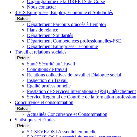
Organigramme de la DREETS de Corse
Nous contacter
3 E-S Entreprises, Emploi, Economie et Solidarités
Retour
Département Parcours d’accès à l’emploi
Plans de relance
Département Solidarités
Département Compétences professionnelles-FSE
Département Entreprises - Economie
Travail et relations sociales
Retour
Santé Sécurité au Travail
Conditions de travail
Relations collectives de travail et Dialogue social
Inspection du Travail
Egalité professionnelle
Prestation de Services Internationale (PSI) / détachement
Service Régional de Contrôle de la formation profession
Concurrence et consommation
Retour
Actualités Concurrence et Consommation
Statistiques et Etudes
Retour
5.1 SEVE-OS L’essentiel en un clic