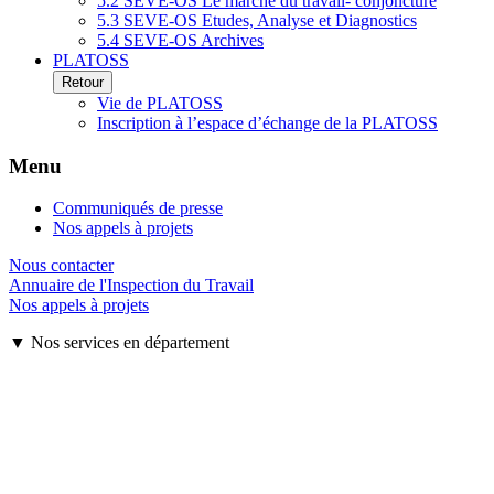
5.2 SEVE-OS Le marché du travail- conjoncture
5.3 SEVE-OS Etudes, Analyse et Diagnostics
5.4 SEVE-OS Archives
PLATOSS
Retour
Vie de PLATOSS
Inscription à l’espace d’échange de la PLATOSS
Menu
Communiqués de presse
Nos appels à projets
Nous contacter
Annuaire de l'Inspection du Travail
Nos appels à projets
▼ Nos services en département