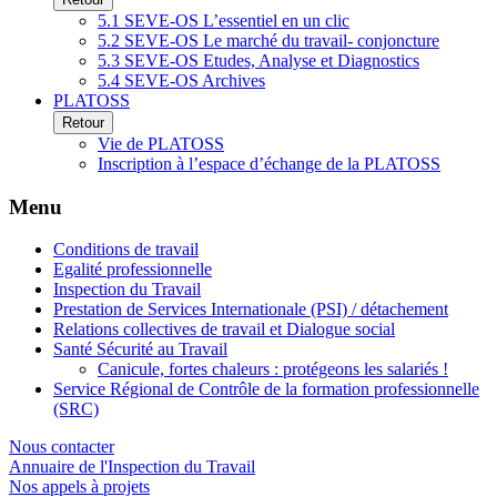
5.1 SEVE-OS L’essentiel en un clic
5.2 SEVE-OS Le marché du travail- conjoncture
5.3 SEVE-OS Etudes, Analyse et Diagnostics
5.4 SEVE-OS Archives
PLATOSS
Retour
Vie de PLATOSS
Inscription à l’espace d’échange de la PLATOSS
Menu
Conditions de travail
Egalité professionnelle
Inspection du Travail
Prestation de Services Internationale (PSI) / détachement
Relations collectives de travail et Dialogue social
Santé Sécurité au Travail
Canicule, fortes chaleurs : protégeons les salariés !
Service Régional de Contrôle de la formation professionnelle
(SRC)
Nous contacter
Annuaire de l'Inspection du Travail
Nos appels à projets