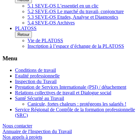
5.1 SEVE-OS L’essentiel en un clic
5.2 SEVE-OS Le marché du travail- conjoncture
5.3 SEVE-OS Etudes, Analyse et Diagnostics
5.4 SEVE-OS Archives
PLATOSS
Retour
Vie de PLATOSS
Inscription à l’espace d’échange de la PLATOSS
Menu
Conditions de travail
Egalité professionnelle
Inspection du Travail
Prestation de Services Internationale (PSI) / détachement
Relations collectives de travail et Dialogue social
Santé Sécurité au Travail
Canicule, fortes chaleurs : protégeons les salariés !
Service Régional de Contrôle de la formation professionnelle
(SRC)
Nous contacter
Annuaire de l'Inspection du Travail
Nos appels à projets