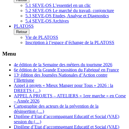
5.1 SEVE-OS L’essentiel en un clic
5.2 SEVE-OS Le marché du travail- conjoncture
5.3 SEVE-OS Etudes, Analyse et Diagnostics
5.4 SEVE-OS Archives
PLATOSS
Retour
Vie de PLATOSS
Inscription à l’espace d’échange de la PLATOSS
Menu
4e édition de la Semaine des métiers du tourisme 2026
6e édition de la Grande Exposition du Fabriqué en France
13ᵉ édition des Journées Nationales d’Action contre
l’Illettrisme
Appel à projets « Mieux Manger pour Tous » 2026 : la
DREETS (…)
APPEL A PROJETS – ATELIERS « 1ere marche » en Corse
– Année 2026
Cartographie des acteurs de la prévention de la
désinsertion (…)
Diplôme d’Etat d’accompagnant Educatif et Social (VAE)
session du (…)
Diplôme d’Etat d’accompagnant Educatif et Social (VAE)