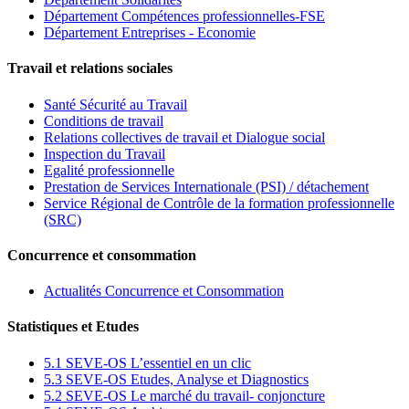
Département Compétences professionnelles-FSE
Département Entreprises - Economie
Travail et relations sociales
Santé Sécurité au Travail
Conditions de travail
Relations collectives de travail et Dialogue social
Inspection du Travail
Egalité professionnelle
Prestation de Services Internationale (PSI) / détachement
Service Régional de Contrôle de la formation professionnelle
(SRC)
Concurrence et consommation
Actualités Concurrence et Consommation
Statistiques et Etudes
5.1 SEVE-OS L’essentiel en un clic
5.3 SEVE-OS Etudes, Analyse et Diagnostics
5.2 SEVE-OS Le marché du travail- conjoncture