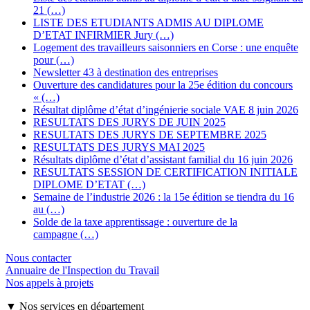
21 (…)
LISTE DES ETUDIANTS ADMIS AU DIPLOME
D’ETAT INFIRMIER Jury (…)
Logement des travailleurs saisonniers en Corse : une enquête
pour (…)
Newsletter 43 à destination des entreprises
Ouverture des candidatures pour la 25e édition du concours
« (…)
Résultat diplôme d’état d’ingénierie sociale VAE 8 juin 2026
RESULTATS DES JURYS DE JUIN 2025
RESULTATS DES JURYS DE SEPTEMBRE 2025
RESULTATS DES JURYS MAI 2025
Résultats diplôme d’état d’assistant familial du 16 juin 2026
RESULTATS SESSION DE CERTIFICATION INITIALE
DIPLOME D’ETAT (…)
Semaine de l’industrie 2026 : la 15e édition se tiendra du 16
au (…)
Solde de la taxe apprentissage : ouverture de la
campagne (…)
Nous contacter
Annuaire de l'Inspection du Travail
Nos appels à projets
▼ Nos services en département