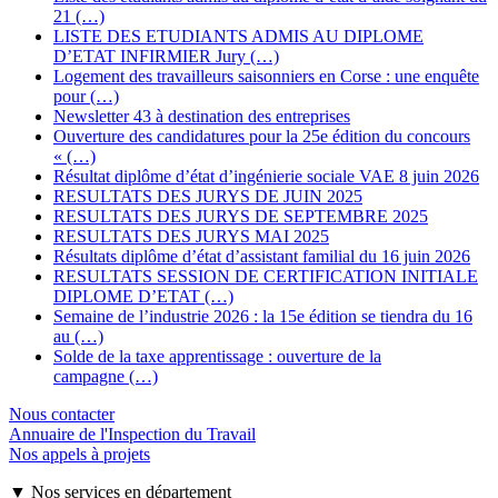
21 (…)
LISTE DES ETUDIANTS ADMIS AU DIPLOME
D’ETAT INFIRMIER Jury (…)
Logement des travailleurs saisonniers en Corse : une enquête
pour (…)
Newsletter 43 à destination des entreprises
Ouverture des candidatures pour la 25e édition du concours
« (…)
Résultat diplôme d’état d’ingénierie sociale VAE 8 juin 2026
RESULTATS DES JURYS DE JUIN 2025
RESULTATS DES JURYS DE SEPTEMBRE 2025
RESULTATS DES JURYS MAI 2025
Résultats diplôme d’état d’assistant familial du 16 juin 2026
RESULTATS SESSION DE CERTIFICATION INITIALE
DIPLOME D’ETAT (…)
Semaine de l’industrie 2026 : la 15e édition se tiendra du 16
au (…)
Solde de la taxe apprentissage : ouverture de la
campagne (…)
Nous contacter
Annuaire de l'Inspection du Travail
Nos appels à projets
▼ Nos services en département