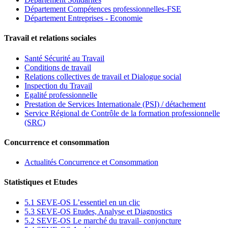
Département Compétences professionnelles-FSE
Département Entreprises - Economie
Travail et relations sociales
Santé Sécurité au Travail
Conditions de travail
Relations collectives de travail et Dialogue social
Inspection du Travail
Egalité professionnelle
Prestation de Services Internationale (PSI) / détachement
Service Régional de Contrôle de la formation professionnelle
(SRC)
Concurrence et consommation
Actualités Concurrence et Consommation
Statistiques et Etudes
5.1 SEVE-OS L’essentiel en un clic
5.3 SEVE-OS Etudes, Analyse et Diagnostics
5.2 SEVE-OS Le marché du travail- conjoncture