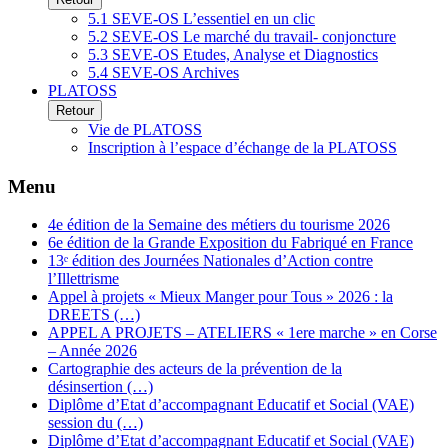
5.1 SEVE-OS L’essentiel en un clic
5.2 SEVE-OS Le marché du travail- conjoncture
5.3 SEVE-OS Etudes, Analyse et Diagnostics
5.4 SEVE-OS Archives
PLATOSS
Retour
Vie de PLATOSS
Inscription à l’espace d’échange de la PLATOSS
Menu
4e édition de la Semaine des métiers du tourisme 2026
6e édition de la Grande Exposition du Fabriqué en France
13ᵉ édition des Journées Nationales d’Action contre
l’Illettrisme
Appel à projets « Mieux Manger pour Tous » 2026 : la
DREETS (…)
APPEL A PROJETS – ATELIERS « 1ere marche » en Corse
– Année 2026
Cartographie des acteurs de la prévention de la
désinsertion (…)
Diplôme d’Etat d’accompagnant Educatif et Social (VAE)
session du (…)
Diplôme d’Etat d’accompagnant Educatif et Social (VAE)