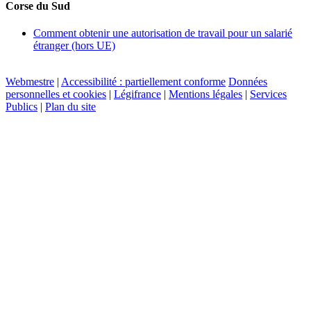
Corse du Sud
Comment obtenir une autorisation de travail pour un salarié
étranger (hors UE)
Webmestre
|
Accessibilité : partiellement conforme
Données
personnelles et cookies
|
Légifrance
|
Mentions légales
|
Services
Publics
|
Plan du site