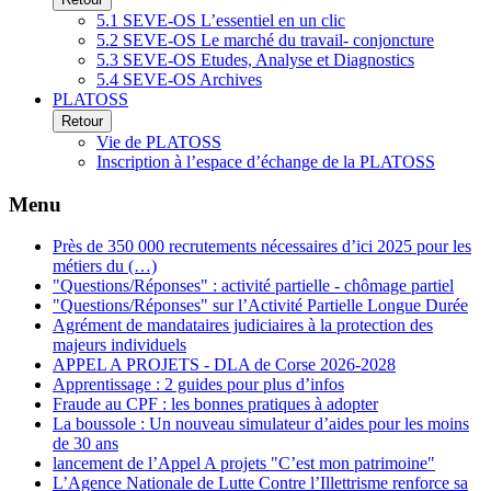
5.1 SEVE-OS L’essentiel en un clic
5.2 SEVE-OS Le marché du travail- conjoncture
5.3 SEVE-OS Etudes, Analyse et Diagnostics
5.4 SEVE-OS Archives
PLATOSS
Retour
Vie de PLATOSS
Inscription à l’espace d’échange de la PLATOSS
Menu
Près de 350 000 recrutements nécessaires d’ici 2025 pour les
métiers du (…)
"Questions/Réponses" : activité partielle - chômage partiel
"Questions/Réponses" sur l’Activité Partielle Longue Durée
Agrément de mandataires judiciaires à la protection des
majeurs individuels
APPEL A PROJETS - DLA de Corse 2026-2028
Apprentissage : 2 guides pour plus d’infos
Fraude au CPF : les bonnes pratiques à adopter
La boussole : Un nouveau simulateur d’aides pour les moins
de 30 ans
lancement de l’Appel A projets "C’est mon patrimoine"
L’Agence Nationale de Lutte Contre l’Illettrisme renforce sa