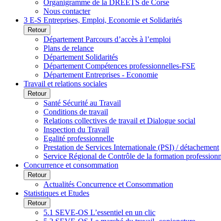
Organigramme de la DREETS de Corse
Nous contacter
3 E-S Entreprises, Emploi, Economie et Solidarités
Retour
Département Parcours d’accès à l’emploi
Plans de relance
Département Solidarités
Département Compétences professionnelles-FSE
Département Entreprises - Economie
Travail et relations sociales
Retour
Santé Sécurité au Travail
Conditions de travail
Relations collectives de travail et Dialogue social
Inspection du Travail
Egalité professionnelle
Prestation de Services Internationale (PSI) / détachement
Service Régional de Contrôle de la formation profession
Concurrence et consommation
Retour
Actualités Concurrence et Consommation
Statistiques et Etudes
Retour
5.1 SEVE-OS L’essentiel en un clic