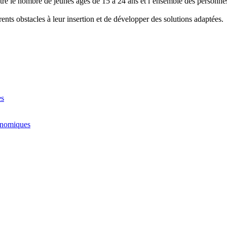
re le nombre de jeunes âgés de 15 à 24 ans et l’ensemble des personne
rents obstacles à leur insertion et de développer des solutions adaptées.
es
conomiques