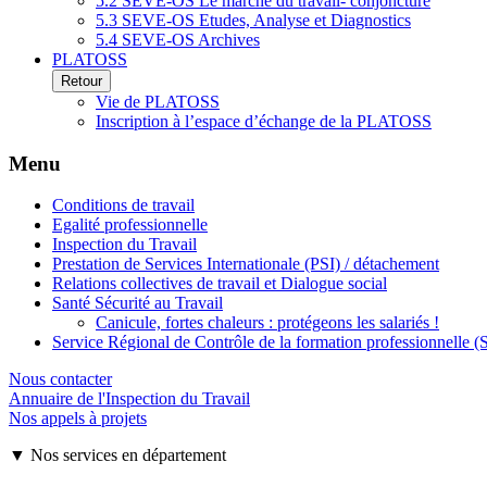
5.2 SEVE-OS Le marché du travail- conjoncture
5.3 SEVE-OS Etudes, Analyse et Diagnostics
5.4 SEVE-OS Archives
PLATOSS
Retour
Vie de PLATOSS
Inscription à l’espace d’échange de la PLATOSS
Menu
Conditions de travail
Egalité professionnelle
Inspection du Travail
Prestation de Services Internationale (PSI) / détachement
Relations collectives de travail et Dialogue social
Santé Sécurité au Travail
Canicule, fortes chaleurs : protégeons les salariés !
Service Régional de Contrôle de la formation professionnelle 
Nous contacter
Annuaire de l'Inspection du Travail
Nos appels à projets
▼ Nos services en département