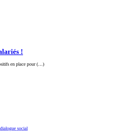
lariés !
ositifs en place pour (…)
 dialogue social