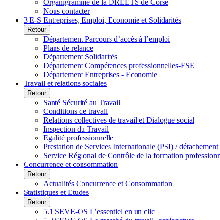
Organigramme de la DREETS de Corse
Nous contacter
3 E-S Entreprises, Emploi, Economie et Solidarités
Retour
Département Parcours d’accès à l’emploi
Plans de relance
Département Solidarités
Département Compétences professionnelles-FSE
Département Entreprises - Economie
Travail et relations sociales
Retour
Santé Sécurité au Travail
Conditions de travail
Relations collectives de travail et Dialogue social
Inspection du Travail
Egalité professionnelle
Prestation de Services Internationale (PSI) / détachement
Service Régional de Contrôle de la formation profession
Concurrence et consommation
Retour
Actualités Concurrence et Consommation
Statistiques et Etudes
Retour
5.1 SEVE-OS L’essentiel en un clic