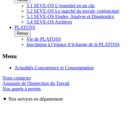
5.1 SEVE-OS L’essentiel en un clic
5.2 SEVE-OS Le marché du travail- conjoncture
5.3 SEVE-OS Etudes, Analyse et Diagnostics
5.4 SEVE-OS Archives
PLATOSS
Retour
Vie de PLATOSS
Inscription à l’espace d’échange de la PLATOSS
Menu
Actualités Concurrence et Consommation
Nous contacter
Annuaire de l'Inspection du Travail
Nos appels à projets
▼ Nos services en département