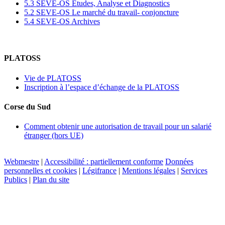
5.3 SEVE-OS Etudes, Analyse et Diagnostics
5.2 SEVE-OS Le marché du travail- conjoncture
5.4 SEVE-OS Archives
PLATOSS
Vie de PLATOSS
Inscription à l’espace d’échange de la PLATOSS
Corse du Sud
Comment obtenir une autorisation de travail pour un salarié
étranger (hors UE)
Webmestre
|
Accessibilité : partiellement conforme
Données
personnelles et cookies
|
Légifrance
|
Mentions légales
|
Services
Publics
|
Plan du site