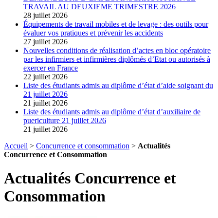
TRAVAIL AU DEUXIEME TRIMESTRE 2026
28 juillet 2026
Équipements de travail mobiles et de levage : des outils pour
évaluer vos pratiques et prévenir les accidents
27 juillet 2026
Nouvelles conditions de réalisation d’actes en bloc opératoire
par les infirmiers et infirmières diplômés d’Etat ou autorisés à
exercer en France
22 juillet 2026
Liste des étudiants admis au diplôme d’état d’aide soignant du
21 juillet 2026
21 juillet 2026
Liste des étudiants admis au diplôme d’état d’auxiliaire de
puericulture 21 juillet 2026
21 juillet 2026
Accueil
>
Concurrence et consommation
>
Actualités
Concurrence et Consommation
Actualités Concurrence et
Consommation