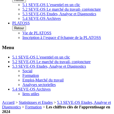
5.1 SEVE-OS L’essentiel en un clic
5.2 SEVE-OS Le marché du travail- conjoncture
5.3 SEVE-OS Etudes, Analyse et Diagnostics
5.4 SEVE-OS Archives
PLATOSS
Retour
Vie de PLATOSS
Inscription à l’espace d’échange de la PLATOSS
Menu
5.1 SEVE-OS L’essentiel en un clic
5.2 SEVE-OS Le marché du travail- conjoncture
5.3 SEVE-OS Etudes, Analyse et Diagnostics
Social
Formation
Emploi-Marché du travail
Analyses sectorielles
5.4 SEVE-OS Archives
liens utiles
Accueil
>
Statistiques et Etudes
>
5.3 SEVE-OS Etudes, Analyse et
Diagnostics
>
Formation
>
Les chiffres clés de l’apprentissage en
2024