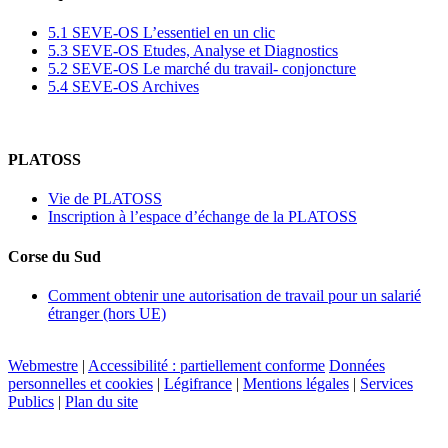
5.1 SEVE-OS L’essentiel en un clic
5.3 SEVE-OS Etudes, Analyse et Diagnostics
5.2 SEVE-OS Le marché du travail- conjoncture
5.4 SEVE-OS Archives
PLATOSS
Vie de PLATOSS
Inscription à l’espace d’échange de la PLATOSS
Corse du Sud
Comment obtenir une autorisation de travail pour un salarié
étranger (hors UE)
Webmestre
|
Accessibilité : partiellement conforme
Données
personnelles et cookies
|
Légifrance
|
Mentions légales
|
Services
Publics
|
Plan du site