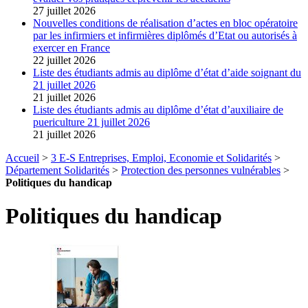
27 juillet 2026
Nouvelles conditions de réalisation d’actes en bloc opératoire
par les infirmiers et infirmières diplômés d’Etat ou autorisés à
exercer en France
22 juillet 2026
Liste des étudiants admis au diplôme d’état d’aide soignant du
21 juillet 2026
21 juillet 2026
Liste des étudiants admis au diplôme d’état d’auxiliaire de
puericulture 21 juillet 2026
21 juillet 2026
Accueil
>
3 E-S Entreprises, Emploi, Economie et Solidarités
>
Département Solidarités
>
Protection des personnes vulnérables
>
Politiques du handicap
Politiques du handicap