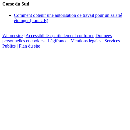
Corse du Sud
Comment obtenir une autorisation de travail pour un salarié
étranger (hors UE)
Webmestre
|
Accessibilité : partiellement conforme
Données
personnelles et cookies
|
Légifrance
|
Mentions légales
|
Services
Publics
|
Plan du site