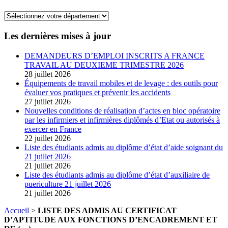
Les dernières mises à jour
DEMANDEURS D’EMPLOI INSCRITS A FRANCE
TRAVAIL AU DEUXIEME TRIMESTRE 2026
28 juillet 2026
Équipements de travail mobiles et de levage : des outils pour
évaluer vos pratiques et prévenir les accidents
27 juillet 2026
Nouvelles conditions de réalisation d’actes en bloc opératoire
par les infirmiers et infirmières diplômés d’Etat ou autorisés à
exercer en France
22 juillet 2026
Liste des étudiants admis au diplôme d’état d’aide soignant du
21 juillet 2026
21 juillet 2026
Liste des étudiants admis au diplôme d’état d’auxiliaire de
puericulture 21 juillet 2026
21 juillet 2026
Accueil
>
LISTE DES ADMIS AU CERTIFICAT
D’APTITUDE AUX FONCTIONS D’ENCADREMENT ET