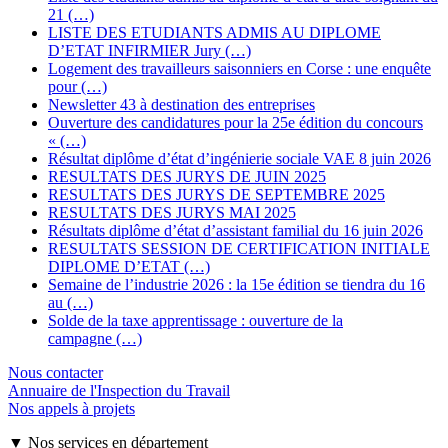
21 (…)
LISTE DES ETUDIANTS ADMIS AU DIPLOME
D’ETAT INFIRMIER Jury (…)
Logement des travailleurs saisonniers en Corse : une enquête
pour (…)
Newsletter 43 à destination des entreprises
Ouverture des candidatures pour la 25e édition du concours
« (…)
Résultat diplôme d’état d’ingénierie sociale VAE 8 juin 2026
RESULTATS DES JURYS DE JUIN 2025
RESULTATS DES JURYS DE SEPTEMBRE 2025
RESULTATS DES JURYS MAI 2025
Résultats diplôme d’état d’assistant familial du 16 juin 2026
RESULTATS SESSION DE CERTIFICATION INITIALE
DIPLOME D’ETAT (…)
Semaine de l’industrie 2026 : la 15e édition se tiendra du 16
au (…)
Solde de la taxe apprentissage : ouverture de la
campagne (…)
Nous contacter
Annuaire de l'Inspection du Travail
Nos appels à projets
▼ Nos services en département