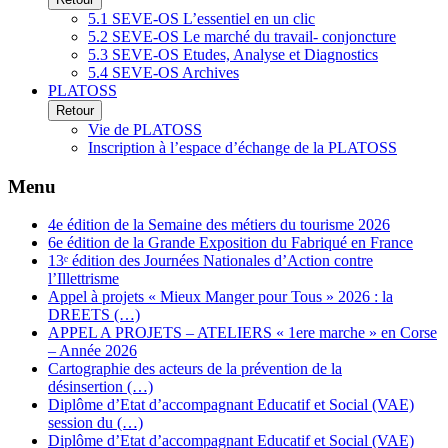
5.1 SEVE-OS L’essentiel en un clic
5.2 SEVE-OS Le marché du travail- conjoncture
5.3 SEVE-OS Etudes, Analyse et Diagnostics
5.4 SEVE-OS Archives
PLATOSS
Retour
Vie de PLATOSS
Inscription à l’espace d’échange de la PLATOSS
Menu
4e édition de la Semaine des métiers du tourisme 2026
6e édition de la Grande Exposition du Fabriqué en France
13ᵉ édition des Journées Nationales d’Action contre
l’Illettrisme
Appel à projets « Mieux Manger pour Tous » 2026 : la
DREETS (…)
APPEL A PROJETS – ATELIERS « 1ere marche » en Corse
– Année 2026
Cartographie des acteurs de la prévention de la
désinsertion (…)
Diplôme d’Etat d’accompagnant Educatif et Social (VAE)
session du (…)
Diplôme d’Etat d’accompagnant Educatif et Social (VAE)