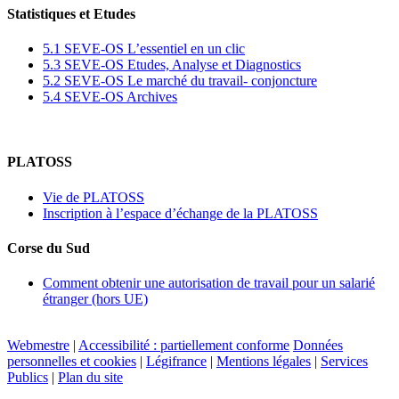
Statistiques et Etudes
5.1 SEVE-OS L’essentiel en un clic
5.3 SEVE-OS Etudes, Analyse et Diagnostics
5.2 SEVE-OS Le marché du travail- conjoncture
5.4 SEVE-OS Archives
PLATOSS
Vie de PLATOSS
Inscription à l’espace d’échange de la PLATOSS
Corse du Sud
Comment obtenir une autorisation de travail pour un salarié
étranger (hors UE)
Webmestre
|
Accessibilité : partiellement conforme
Données
personnelles et cookies
|
Légifrance
|
Mentions légales
|
Services
Publics
|
Plan du site