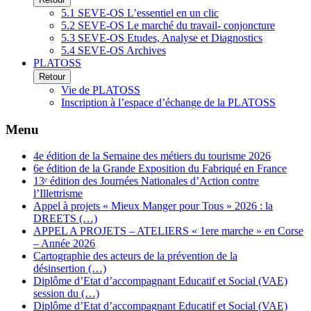
5.1 SEVE-OS L’essentiel en un clic
5.2 SEVE-OS Le marché du travail- conjoncture
5.3 SEVE-OS Etudes, Analyse et Diagnostics
5.4 SEVE-OS Archives
PLATOSS
Retour
Vie de PLATOSS
Inscription à l’espace d’échange de la PLATOSS
Menu
4e édition de la Semaine des métiers du tourisme 2026
6e édition de la Grande Exposition du Fabriqué en France
13ᵉ édition des Journées Nationales d’Action contre
l’Illettrisme
Appel à projets « Mieux Manger pour Tous » 2026 : la
DREETS (…)
APPEL A PROJETS – ATELIERS « 1ere marche » en Corse
– Année 2026
Cartographie des acteurs de la prévention de la
désinsertion (…)
Diplôme d’Etat d’accompagnant Educatif et Social (VAE)
session du (…)
Diplôme d’Etat d’accompagnant Educatif et Social (VAE)