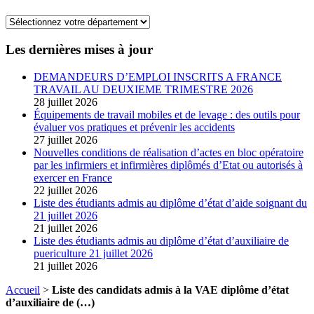
Les dernières mises à jour
DEMANDEURS D’EMPLOI INSCRITS A FRANCE
TRAVAIL AU DEUXIEME TRIMESTRE 2026
28 juillet 2026
Équipements de travail mobiles et de levage : des outils pour
évaluer vos pratiques et prévenir les accidents
27 juillet 2026
Nouvelles conditions de réalisation d’actes en bloc opératoire
par les infirmiers et infirmières diplômés d’Etat ou autorisés à
exercer en France
22 juillet 2026
Liste des étudiants admis au diplôme d’état d’aide soignant du
21 juillet 2026
21 juillet 2026
Liste des étudiants admis au diplôme d’état d’auxiliaire de
puericulture 21 juillet 2026
21 juillet 2026
Accueil
>
Liste des candidats admis à la VAE diplôme d’état
d’auxiliaire de (…)