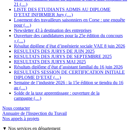
21 (…)
LISTE DES ETUDIANTS ADMIS AU DIPLOME
D’ETAT INFIRMIER Jury (…)
Logement des travailleurs saisonniers en Corse : une enquête
pour (…)
Newsletter 43 à destination des entreprises
Ouverture des candidatures pour la 25e édition du concours
« (…)
Résultat diplôme d’état d’ingénierie sociale VAE 8 juin 2026
RESULTATS DES JURYS DE JUIN 2025
RESULTATS DES JURYS DE SEPTEMBRE 2025
RESULTATS DES JURYS MAI 2025
Résultats diplôme d’état d’assistant familial du 16 juin 2026
RESULTATS SESSION DE CERTIFICATION INITIALE
DIPLOME D’ETAT (…)
Semaine de l’industrie 2026 : la 15e édition se tiendra du 16
au (…)
Solde de la taxe apprentissage : ouverture de la
campagne (…)
Nous contacter
Annuaire de l'Inspection du Travail
Nos appels à projets
▼ Nos services en département