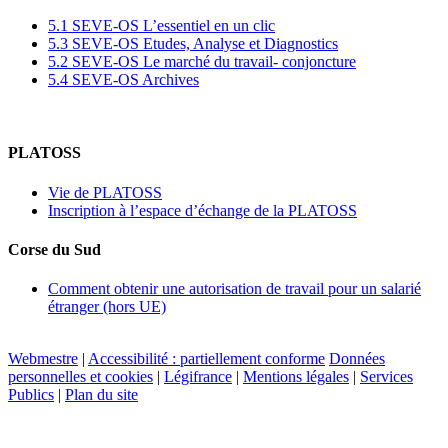
5.1 SEVE-OS L’essentiel en un clic
5.3 SEVE-OS Etudes, Analyse et Diagnostics
5.2 SEVE-OS Le marché du travail- conjoncture
5.4 SEVE-OS Archives
PLATOSS
Vie de PLATOSS
Inscription à l’espace d’échange de la PLATOSS
Corse du Sud
Comment obtenir une autorisation de travail pour un salarié
étranger (hors UE)
Webmestre
|
Accessibilité : partiellement conforme
Données
personnelles et cookies
|
Légifrance
|
Mentions légales
|
Services
Publics
|
Plan du site