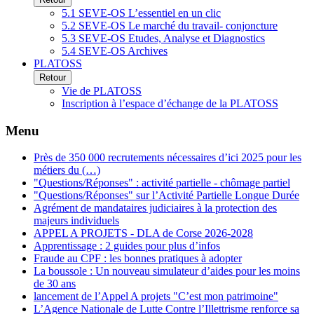
5.1 SEVE-OS L’essentiel en un clic
5.2 SEVE-OS Le marché du travail- conjoncture
5.3 SEVE-OS Etudes, Analyse et Diagnostics
5.4 SEVE-OS Archives
PLATOSS
Retour
Vie de PLATOSS
Inscription à l’espace d’échange de la PLATOSS
Menu
Près de 350 000 recrutements nécessaires d’ici 2025 pour les
métiers du (…)
"Questions/Réponses" : activité partielle - chômage partiel
"Questions/Réponses" sur l’Activité Partielle Longue Durée
Agrément de mandataires judiciaires à la protection des
majeurs individuels
APPEL A PROJETS - DLA de Corse 2026-2028
Apprentissage : 2 guides pour plus d’infos
Fraude au CPF : les bonnes pratiques à adopter
La boussole : Un nouveau simulateur d’aides pour les moins
de 30 ans
lancement de l’Appel A projets "C’est mon patrimoine"
L’Agence Nationale de Lutte Contre l’Illettrisme renforce sa