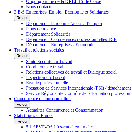
Organigramme de la DREETS de Corse
Nous contacter
3 E-S Entreprises, Emploi, Economie et Solidarités
Retour
Département Parcours d’accès à l’emploi
Plans de relance
Département Solidarités
Département Compétences professionnelles-FSE
Département Entreprises - Economie
Travail et relations sociales
Retour
Santé Sécurité au Travail
Conditions de travail
Relations collectives de travail et Dialogue social
Inspection du Travail
Egalité professionnelle
Prestation de Services Internationale (PSI) / détachement
Service Régional de Contrôle de la formation profession
Concurrence et consommation
Retour
Actualités Concurrence et Consommation
Statistiques et Etudes
Retour
5.1 SEVE-OS L’essentiel en un clic