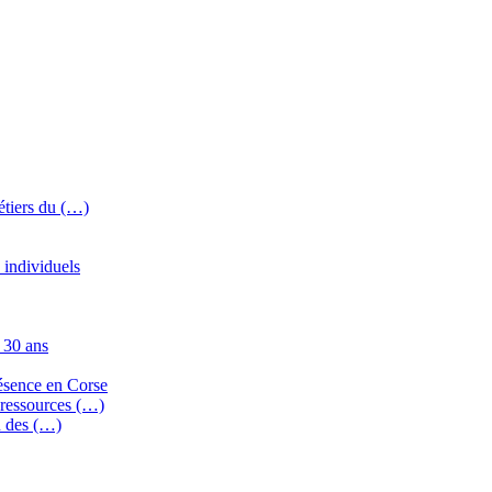
étiers du (…)
 individuels
 30 ans
résence en Corse
 ressources (…)
n des (…)