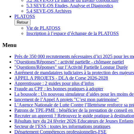
5.2 SEVE-OS Le marché du travail- conjoncture
5.3 SEVE-OS Etudes, Analyse et Diagnostics
5.4 SEVE-OS Archives
PLATOSS
Retour
Vie de PLATOSS
Inscription à l’espace d’échange de la PLATOSS
Menu
Près de 350 000 recrutements nécessaires d’ici 2025 pour les m
"Questions/Réponses" : activité partielle - chômage partiel
"Questions/Réponses" sur l’Activité Partielle Longue Durée
Agrément de mandataires judiciaires à la protection des majeurs
APPEL A PROJETS - DLA de Corse 2026-2028
Apprentissage : 2 guides pour plus d’infos
Fraude au CPF : les bonnes pratiques à adopter
La boussole : Un nouveau simulateur d’aides pour les moins de
lancement de l’Appel A projets "C’est mon patrimoine"
L’Agence Nationale de Lutte Contre l’Illettrisme renforce sa p
Patrons de TPE-PME : bénéficier de la prestation de conseil en
Recruter un apprenti ? Retrouvez le guide pratique à destinatio
Résultats jury du 24 février 2026 Educateurs de Jeunes Enfants
Secteur de l’ESS : toutes les informations pratiques
Département Compétences professionnelles-FSE