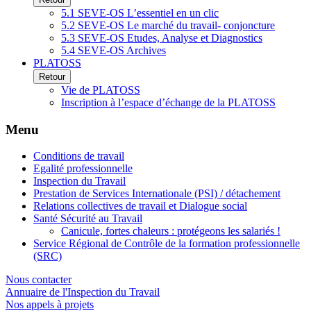
5.1 SEVE-OS L’essentiel en un clic
5.2 SEVE-OS Le marché du travail- conjoncture
5.3 SEVE-OS Etudes, Analyse et Diagnostics
5.4 SEVE-OS Archives
PLATOSS
Retour
Vie de PLATOSS
Inscription à l’espace d’échange de la PLATOSS
Menu
Conditions de travail
Egalité professionnelle
Inspection du Travail
Prestation de Services Internationale (PSI) / détachement
Relations collectives de travail et Dialogue social
Santé Sécurité au Travail
Canicule, fortes chaleurs : protégeons les salariés !
Service Régional de Contrôle de la formation professionnelle
(SRC)
Nous contacter
Annuaire de l'Inspection du Travail
Nos appels à projets