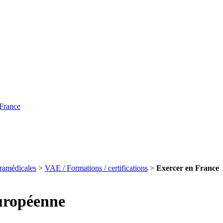
 France
aramédicales
>
VAE / Formations / certifications
>
Exercer en France
européenne