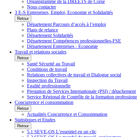
Organigramme de la DREETS de Corse
Nous contacter
3 E-S Entreprises, Emploi, Economie et Solidarités
Retour
Département Parcours d’accès à l’emploi
Plans de relance
Département Solidarités
Département Compétences professionnelles-FSE
Département Entreprises - Economie
Travail et relations sociales
Retour
Santé Sécurité au Travail
Conditions de travail
Relations collectives de travail et Dialogue social
Inspection du Travail
Egalité professionnelle
Prestation de Services Internationale (PSI) / détachement
Service Régional de Contrôle de la formation profession
Concurrence et consommation
Retour
Actualités Concurrence et Consommation
Statistiques et Etudes
Retour
5.1 SEVE-OS L’essentiel en un clic