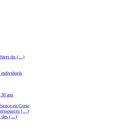
étiers du (…)
 individuels
 30 ans
résence en Corse
 ressources (…)
n des (…)