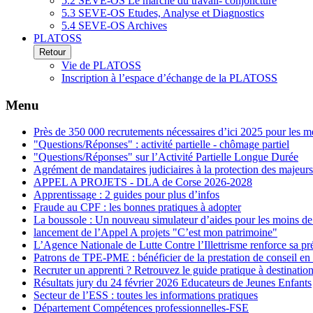
5.2 SEVE-OS Le marché du travail- conjoncture
5.3 SEVE-OS Etudes, Analyse et Diagnostics
5.4 SEVE-OS Archives
PLATOSS
Retour
Vie de PLATOSS
Inscription à l’espace d’échange de la PLATOSS
Menu
Près de 350 000 recrutements nécessaires d’ici 2025 pour les m
"Questions/Réponses" : activité partielle - chômage partiel
"Questions/Réponses" sur l’Activité Partielle Longue Durée
Agrément de mandataires judiciaires à la protection des majeurs
APPEL A PROJETS - DLA de Corse 2026-2028
Apprentissage : 2 guides pour plus d’infos
Fraude au CPF : les bonnes pratiques à adopter
La boussole : Un nouveau simulateur d’aides pour les moins de
lancement de l’Appel A projets "C’est mon patrimoine"
L’Agence Nationale de Lutte Contre l’Illettrisme renforce sa p
Patrons de TPE-PME : bénéficier de la prestation de conseil en
Recruter un apprenti ? Retrouvez le guide pratique à destinatio
Résultats jury du 24 février 2026 Educateurs de Jeunes Enfants
Secteur de l’ESS : toutes les informations pratiques
Département Compétences professionnelles-FSE